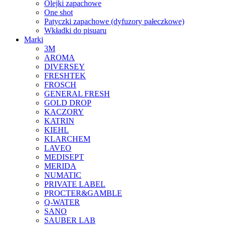
Olejki zapachowe
One shot
Patyczki zapachowe (dyfuzory pałeczkowe)
Wkładki do pisuaru
Marki
3M
AROMA
DIVERSEY
FRESHTEK
FROSCH
GENERAL FRESH
GOLD DROP
KACZORY
KATRIN
KIEHL
KLARCHEM
LAVEO
MEDISEPT
MERIDA
NUMATIC
PRIVATE LABEL
PROCTER&GAMBLE
Q-WATER
SANO
SAUBER LAB