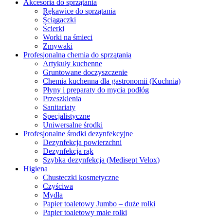
Akcesoria do sprzątania
Rękawice do sprzątania
Ściągaczki
Ścierki
Worki na śmieci
Zmywaki
Profesjonalna chemia do sprzątania
Artykuły kuchenne
Gruntowane doczyszczenie
Chemia kuchenna dla gastronomii (Kuchnia)
Płyny i preparaty do mycia podłóg
Przeszklenia
Sanitariaty
Specjalistyczne
Uniwersalne środki
Profesjonalne środki dezynfekcyjne
Dezynfekcja powierzchni
Dezynfekcja rąk
Szybka dezynfekcja (Medisept Velox)
Higiena
Chusteczki kosmetyczne
Czyściwa
Mydła
Papier toaletowy Jumbo – duże rolki
Papier toaletowy małe rolki