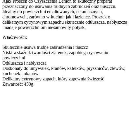
Ajax Proszek do Czyszczenia Lemon to skuteczny preparat
przeznaczony do usuwania trudnych zabrudzeń oraz tłuszczu.
Idealny do powierzchni emaliowanych, ceramicznych,
chromowych, zarówno w kuchni, jak i łazience. Proszek o
delikatnym cytrynowym zapachu skutecznie odtłuszcza, nabłyszcza
i nadaje powierzchniom niesamowity połysk.
Właściwości:
Skutecznie usuwa trudne zabrudzenia i tłuszcz
Niski wskaźnik twardości ziarenek, zapobiega rysowaniu
powierzchni
Odtłuszcza i nabłyszcza
Doskonały do umywalek, kranów, kafelków, pryszniców, zlewów,
kuchenek i okapów
Delikatny cytrynowy zapach, który zapewnia świeżość
Zawartość: 450g