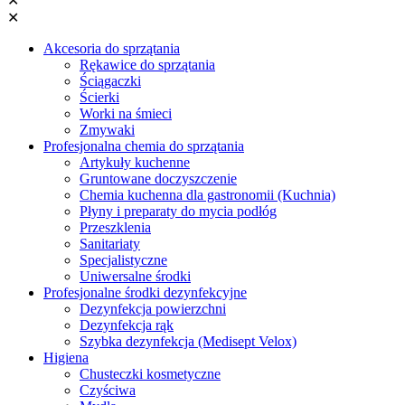
✕
✕
Akcesoria do sprzątania
Rękawice do sprzątania
Ściągaczki
Ścierki
Worki na śmieci
Zmywaki
Profesjonalna chemia do sprzątania
Artykuły kuchenne
Gruntowane doczyszczenie
Chemia kuchenna dla gastronomii (Kuchnia)
Płyny i preparaty do mycia podłóg
Przeszklenia
Sanitariaty
Specjalistyczne
Uniwersalne środki
Profesjonalne środki dezynfekcyjne
Dezynfekcja powierzchni
Dezynfekcja rąk
Szybka dezynfekcja (Medisept Velox)
Higiena
Chusteczki kosmetyczne
Czyściwa