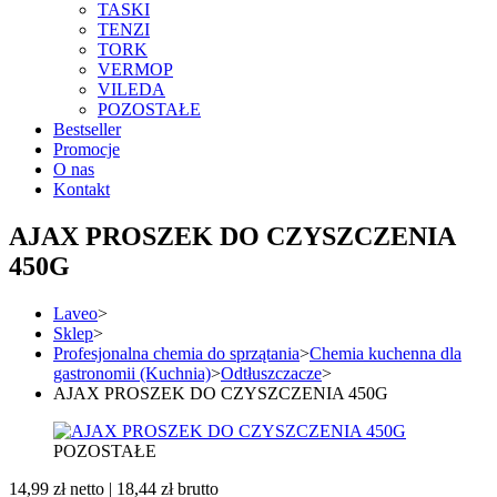
TASKI
TENZI
TORK
VERMOP
VILEDA
POZOSTAŁE
Bestseller
Promocje
O nas
Kontakt
AJAX PROSZEK DO CZYSZCZENIA
450G
Laveo
>
Sklep
>
Profesjonalna chemia do sprzątania
>
Chemia kuchenna dla
gastronomii (Kuchnia)
>
Odtłuszczacze
>
AJAX PROSZEK DO CZYSZCZENIA 450G
POZOSTAŁE
14,99
zł
netto |
18,44
zł
brutto