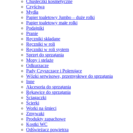
Chusteczki kosmetyczne
Czyściwa
Mydła
Papier toaletowy Jumbo – duże rolki
Papier toaletowy małe rolki
Podajniki
Pranie
Ręczniki składane
Ręczniki w roli
Ręczniki w roli system
Sprzęt do sprzątania
Mopy i stelaże
Odkurzacze
Pady Czyszczące i Polerujące
Wózki serwisowe, przemysłowe do sprzątania
Inne
Akcesoria do sprzątania
Rękawice do sprzątania
Ściągaczki
Ścierki
Worki na śmieci
Zmywaki
Produkty zapachowe
Kostki WC
Odświeżacz powietrza