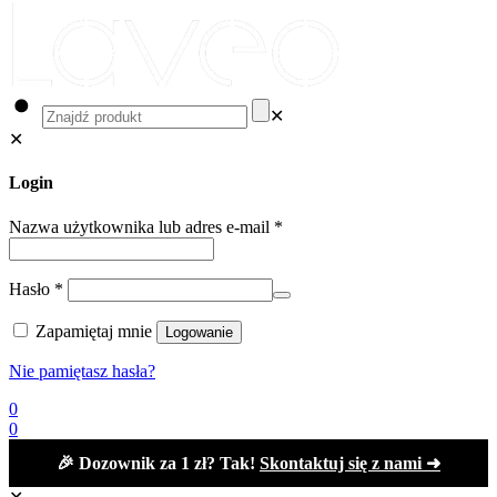
✕
✕
Login
Nazwa użytkownika lub adres e-mail
*
Hasło
*
Zapamiętaj mnie
Logowanie
Nie pamiętasz hasła?
0
0
🎉 Dozownik za 1 zł? Tak!
Skontaktuj się z nami ➜