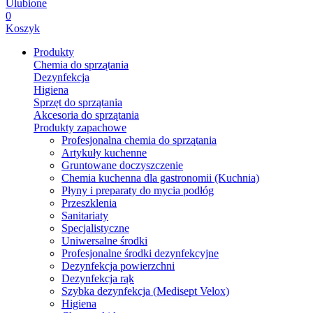
Ulubione
0
Koszyk
Produkty
Chemia do sprzątania
Dezynfekcja
Higiena
Sprzęt do sprzątania
Akcesoria do sprzątania
Produkty zapachowe
Profesjonalna chemia do sprzątania
Artykuły kuchenne
Gruntowane doczyszczenie
Chemia kuchenna dla gastronomii (Kuchnia)
Płyny i preparaty do mycia podłóg
Przeszklenia
Sanitariaty
Specjalistyczne
Uniwersalne środki
Profesjonalne środki dezynfekcyjne
Dezynfekcja powierzchni
Dezynfekcja rąk
Szybka dezynfekcja (Medisept Velox)
Higiena