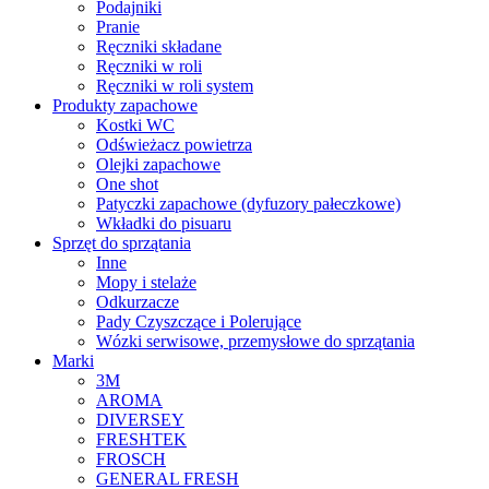
Podajniki
Pranie
Ręczniki składane
Ręczniki w roli
Ręczniki w roli system
Produkty zapachowe
Kostki WC
Odświeżacz powietrza
Olejki zapachowe
One shot
Patyczki zapachowe (dyfuzory pałeczkowe)
Wkładki do pisuaru
Sprzęt do sprzątania
Inne
Mopy i stelaże
Odkurzacze
Pady Czyszczące i Polerujące
Wózki serwisowe, przemysłowe do sprzątania
Marki
3M
AROMA
DIVERSEY
FRESHTEK
FROSCH
GENERAL FRESH