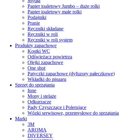
Mydła
Papier toaletowy Jumbo – duże rolki
Papier toaletowy małe rolki
Podajniki
Pranie
Ręczniki składane
Ręczniki w roli
Ręczniki w roli system
Produkty zapachowe
Kostki WC
Odświeżacz powietrza
Olejki zapachowe
One shot
Patyczki zapachowe (dyfuzory pałeczkowe)
Wkładki do pisuaru
Sprzęt do sprzątania
Inne
Mopy i stelaże
Odkurzacze
Pady Czyszczące i Polerujące
Wózki serwisowe, przemysłowe do sprzątania
Marki
3M
AROMA
DIVERSEY