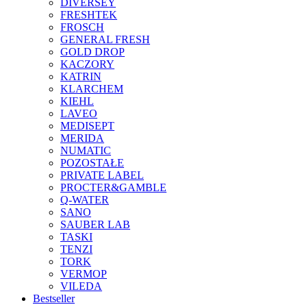
DIVERSEY
FRESHTEK
FROSCH
GENERAL FRESH
GOLD DROP
KACZORY
KATRIN
KLARCHEM
KIEHL
LAVEO
MEDISEPT
MERIDA
NUMATIC
POZOSTAŁE
PRIVATE LABEL
PROCTER&GAMBLE
Q-WATER
SANO
SAUBER LAB
TASKI
TENZI
TORK
VERMOP
VILEDA
Bestseller