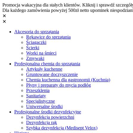
Promocja wakacyjna dla stałych klientów. Kliknij i sprawdź szczegół
Dla każdego zamówienia powyżej 500zł netto upominek niespodzian
✕
✕
Akcesoria do sprzątania
Rękawice do sprzątania
Ściągaczki
Ścierki
Worki na śmieci
Zmywaki
Profesjonalna chemia do sprzątania
Artykuły kuchenne
Gruntowane doczyszczenie
Chemia kuchenna dla gastronomii (Kuchnia)
Płyny i preparaty do mycia podłóg
Przeszklenia
Sanitariaty
Specjalistyczne
Uniwersalne środki
Profesjonalne środki dezynfekcyjne
Dezynfekcja powierzchni
Dezynfekcja rąk
Szybka dezynfekcja (Medisept Velox)