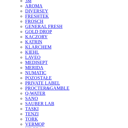
3M
AROMA
DIVERSEY
FRESHTEK
FROSCH
GENERAL FRESH
GOLD DROP
KACZORY
KATRIN
KLARCHEM
KIEHL
LAVEO
MEDISEPT
MERIDA
NUMATIC
POZOSTAŁE
PRIVATE LABEL
PROCTER&GAMBLE
Q-WATER
SANO
SAUBER LAB
TASKI
TENZI
TORK
VERMOP