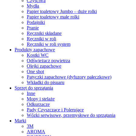
Czyściwa
Mydła
Papier toaletowy Jumbo – duże rolki
Papier toaletowy małe rolki
Podajniki
Pranie
Ręczniki składane
Ręczniki w roli
Ręczniki w roli system
Produkty zapachowe
Kostki WC
Odświeżacz powietrza
Olejki zapachowe
One shot
Patyczki zapachowe (dyfuzory pałeczkowe)
Wkładki do pisuaru
Sprzęt do sprzątania
Inne
Mopy i stelaże
Odkurzacze
Pady Czyszczące i Polerujące
Wózki serwisowe, przemysłowe do sprzątania
Marki
3M
AROMA