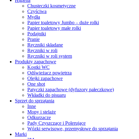
Higiena
Chusteczki kosmetyczne
Czyściwa
Mydła
Papier toaletowy Jumbo – duże rolki
Papier toaletowy małe rolki
Podajniki
Pranie
Ręczniki składane
Ręczniki w roli
Ręczniki w roli system
Produkty zapachowe
Kostki WC
Odświeżacz powietrza
Olejki zapachowe
One shot
Patyczki zapachowe (dyfuzory pałeczkowe)
Wkładki do pisuaru
Sprzęt do sprzątania
Inne
Mopy i stelaże
Odkurzacze
Pady Czyszczące i Polerujące
Wózki serwisowe, przemysłowe do sprzątania
Marki