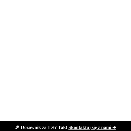
🎉 Dozownik za 1 zł? Tak!
Skontaktuj się z nami ➜