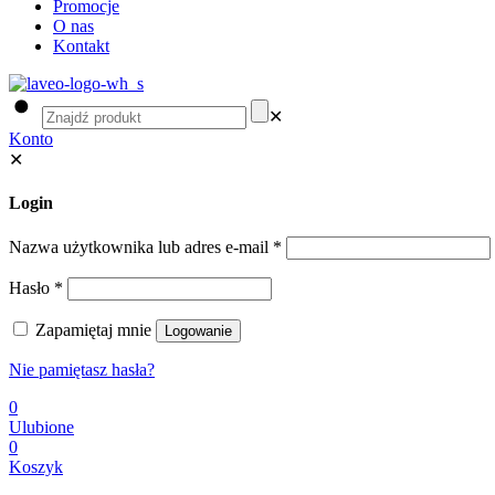
Promocje
O nas
Kontakt
✕
Konto
✕
Login
Nazwa użytkownika lub adres e-mail
*
Hasło
*
Zapamiętaj mnie
Logowanie
Nie pamiętasz hasła?
0
Ulubione
0
Koszyk