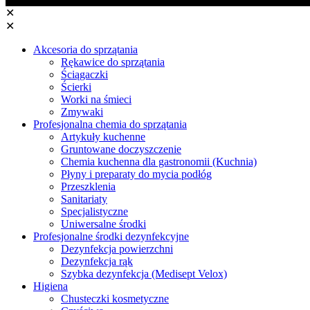
✕
✕
Akcesoria do sprzątania
Rękawice do sprzątania
Ściągaczki
Ścierki
Worki na śmieci
Zmywaki
Profesjonalna chemia do sprzątania
Artykuły kuchenne
Gruntowane doczyszczenie
Chemia kuchenna dla gastronomii (Kuchnia)
Płyny i preparaty do mycia podłóg
Przeszklenia
Sanitariaty
Specjalistyczne
Uniwersalne środki
Profesjonalne środki dezynfekcyjne
Dezynfekcja powierzchni
Dezynfekcja rąk
Szybka dezynfekcja (Medisept Velox)
Higiena
Chusteczki kosmetyczne