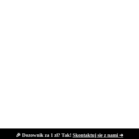
🎉 Dozownik za 1 zł? Tak!
Skontaktuj się z nami ➜