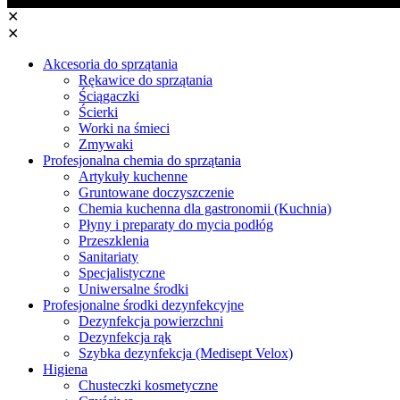
✕
✕
Akcesoria do sprzątania
Rękawice do sprzątania
Ściągaczki
Ścierki
Worki na śmieci
Zmywaki
Profesjonalna chemia do sprzątania
Artykuły kuchenne
Gruntowane doczyszczenie
Chemia kuchenna dla gastronomii (Kuchnia)
Płyny i preparaty do mycia podłóg
Przeszklenia
Sanitariaty
Specjalistyczne
Uniwersalne środki
Profesjonalne środki dezynfekcyjne
Dezynfekcja powierzchni
Dezynfekcja rąk
Szybka dezynfekcja (Medisept Velox)
Higiena
Chusteczki kosmetyczne