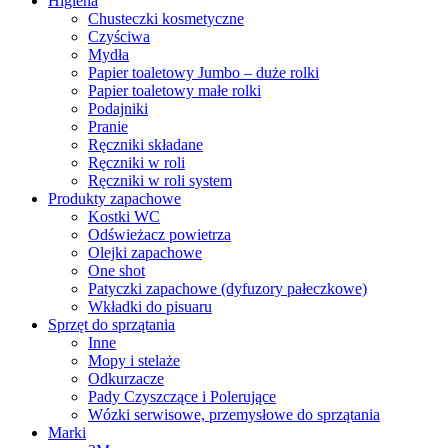
Higiena
Chusteczki kosmetyczne
Czyściwa
Mydła
Papier toaletowy Jumbo – duże rolki
Papier toaletowy małe rolki
Podajniki
Pranie
Ręczniki składane
Ręczniki w roli
Ręczniki w roli system
Produkty zapachowe
Kostki WC
Odświeżacz powietrza
Olejki zapachowe
One shot
Patyczki zapachowe (dyfuzory pałeczkowe)
Wkładki do pisuaru
Sprzęt do sprzątania
Inne
Mopy i stelaże
Odkurzacze
Pady Czyszczące i Polerujące
Wózki serwisowe, przemysłowe do sprzątania
Marki