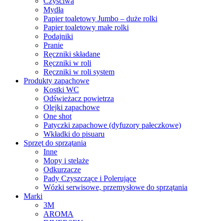
Czyściwa
Mydła
Papier toaletowy Jumbo – duże rolki
Papier toaletowy małe rolki
Podajniki
Pranie
Ręczniki składane
Ręczniki w roli
Ręczniki w roli system
Produkty zapachowe
Kostki WC
Odświeżacz powietrza
Olejki zapachowe
One shot
Patyczki zapachowe (dyfuzory pałeczkowe)
Wkładki do pisuaru
Sprzęt do sprzątania
Inne
Mopy i stelaże
Odkurzacze
Pady Czyszczące i Polerujące
Wózki serwisowe, przemysłowe do sprzątania
Marki
3M
AROMA