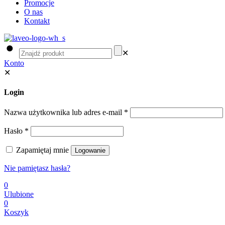
Promocje
O nas
Kontakt
✕
Konto
✕
Login
Nazwa użytkownika lub adres e-mail
*
Hasło
*
Zapamiętaj mnie
Logowanie
Nie pamiętasz hasła?
0
Ulubione
0
Koszyk