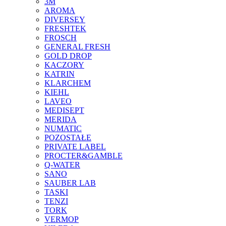
3M
AROMA
DIVERSEY
FRESHTEK
FROSCH
GENERAL FRESH
GOLD DROP
KACZORY
KATRIN
KLARCHEM
KIEHL
LAVEO
MEDISEPT
MERIDA
NUMATIC
POZOSTAŁE
PRIVATE LABEL
PROCTER&GAMBLE
Q-WATER
SANO
SAUBER LAB
TASKI
TENZI
TORK
VERMOP