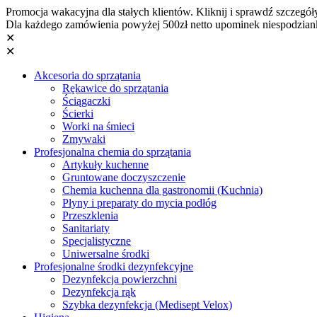
Promocja wakacyjna dla stałych klientów. Kliknij i sprawdź szczegół
Dla każdego zamówienia powyżej 500zł netto upominek niespodzian
✕
✕
Akcesoria do sprzątania
Rękawice do sprzątania
Ściągaczki
Ścierki
Worki na śmieci
Zmywaki
Profesjonalna chemia do sprzątania
Artykuły kuchenne
Gruntowane doczyszczenie
Chemia kuchenna dla gastronomii (Kuchnia)
Płyny i preparaty do mycia podłóg
Przeszklenia
Sanitariaty
Specjalistyczne
Uniwersalne środki
Profesjonalne środki dezynfekcyjne
Dezynfekcja powierzchni
Dezynfekcja rąk
Szybka dezynfekcja (Medisept Velox)