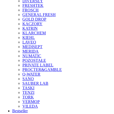
DIVERSEY
FRESHTEK
FROSCH
GENERAL FRESH
GOLD DROP
KACZORY
KATRIN
KLARCHEM
KIEHL
LAVEO
MEDISEPT
MERIDA
NUMATIC
POZOSTAŁE
PRIVATE LABEL
PROCTER&GAMBLE
Q-WATER
SANO
SAUBER LAB
TASKI
TENZI
TORK
VERMOP
VILEDA
Bestseller