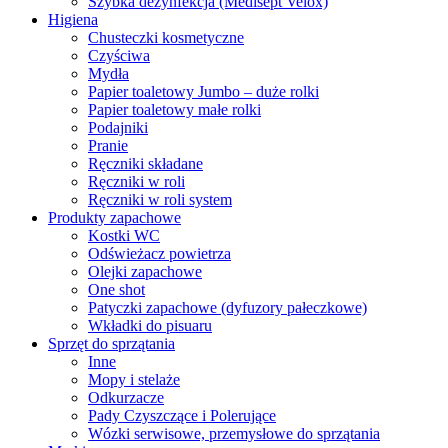
Szybka dezynfekcja (Medisept Velox)
Higiena
Chusteczki kosmetyczne
Czyściwa
Mydła
Papier toaletowy Jumbo – duże rolki
Papier toaletowy małe rolki
Podajniki
Pranie
Ręczniki składane
Ręczniki w roli
Ręczniki w roli system
Produkty zapachowe
Kostki WC
Odświeżacz powietrza
Olejki zapachowe
One shot
Patyczki zapachowe (dyfuzory pałeczkowe)
Wkładki do pisuaru
Sprzęt do sprzątania
Inne
Mopy i stelaże
Odkurzacze
Pady Czyszczące i Polerujące
Wózki serwisowe, przemysłowe do sprzątania