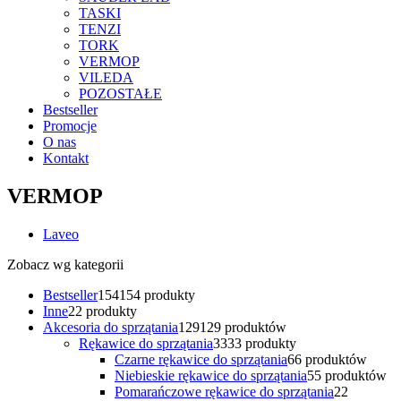
TASKI
TENZI
TORK
VERMOP
VILEDA
POZOSTAŁE
Bestseller
Promocje
O nas
Kontakt
VERMOP
Laveo
Zobacz wg kategorii
Bestseller
154
154 produkty
Inne
2
2 produkty
Akcesoria do sprzątania
129
129 produktów
Rękawice do sprzątania
33
33 produkty
Czarne rękawice do sprzątania
6
6 produktów
Niebieskie rękawice do sprzątania
5
5 produktów
Pomarańczowe rękawice do sprzątania
2
2