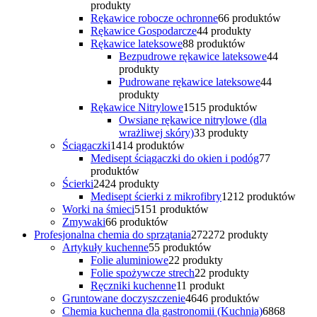
produkty
Rękawice robocze ochronne
6
6 produktów
Rękawice Gospodarcze
4
4 produkty
Rękawice lateksowe
8
8 produktów
Bezpudrowe rękawice lateksowe
4
4
produkty
Pudrowane rękawice lateksowe
4
4
produkty
Rękawice Nitrylowe
15
15 produktów
Owsiane rękawice nitrylowe (dla
wrażliwej skóry)
3
3 produkty
Ściągaczki
14
14 produktów
Medisept ściągaczki do okien i podóg
7
7
produktów
Ścierki
24
24 produkty
Medisept ścierki z mikrofibry
12
12 produktów
Worki na śmieci
51
51 produktów
Zmywaki
6
6 produktów
Profesjonalna chemia do sprzątania
272
272 produkty
Artykuły kuchenne
5
5 produktów
Folie aluminiowe
2
2 produkty
Folie spożywcze strech
2
2 produkty
Ręczniki kuchenne
1
1 produkt
Gruntowane doczyszczenie
46
46 produktów
Chemia kuchenna dla gastronomii (Kuchnia)
68
68