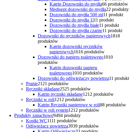
Katrin Dozowniki do mydła
6
6 produktów
Medisept dozowniki do mydła
2
2 produkty
Dozowniki do mydła 500 ml
1
1 produkt
Dozowniki do mydła 1l
1
1 produkt
Dozowniki do mydła białe
1
1 produkt
Dozowniki do mydła czarne
1
1 produkt
Dozowniki do ręczników papierowych
18
18
produktów
Katrin dozowniki ręczników
papierowych
16
16 produktów
Dozowniki do papieru toaletowego
10
10
produktów
Katrin dozowniki papieru
toaletowego
10
10 produktów
Dozowniki do odświeżaczy powietrza
1
1 produkt
Pranie
21
21 produktów
Ręczniki składane
25
25 produktów
Katrin ręczniki składane
12
12 produktów
Ręczniki w roli
12
12 produktów
Katrin Ręczniki papierowe w roli
8
8 produktów
Ręczniki w roli system
12
12 produktów
Produkty zapachowe
94
94 produkty
Kostki WC
11
11 produktów
Odświeżacz powietrza
39
39 produktów
Katrin Odświeżacze
3
3 produkty