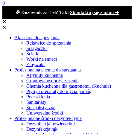
0
🎉 Dozownik za 1 zł? Tak!
Skontaktuj się z nami ➜
✕
✕
Akcesoria do sprzątania
Rękawice do sprzątania
Ściągaczki
Ścierki
Worki na śmieci
Zmywaki
Profesjonalna chemia do sprzątania
Artykuły kuchenne
Gruntowane doczyszczenie
Chemia kuchenna dla gastronomii (Kuchnia)
Płyny i preparaty do mycia podłóg
Przeszklenia
Sanitariaty
Specjalistyczne
Uniwersalne środki
Profesjonalne środki dezynfekcyjne
Dezynfekcja powierzchni
Dezynfekcja rąk