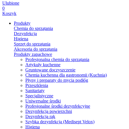
Ulubione
0
Koszyk
Produkty
Chemia do sprzątania
Dezynfekcja
Higiena
Sprzęt do sprzątania
Akcesoria do sprzątania
Produkty zapachowe
Profesjonalna chemia do sprzątania
Artykuły kuchenne
Gruntowane doczyszczenie
Chemia kuchenna dla gastronomii (Kuchnia)
Płyny i preparaty do mycia podłóg
Przeszklenia
Sanitariaty
Specjalistyczne
Uniwersalne środki
Profesjonalne środki dezynfekcyjne
Dezynfekcja powierzchni
Dezynfekcja rąk
Szybka dezynfekcja (Medisept Velox)
Higiena