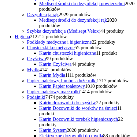
Medisept środki do dezynfekcji powierzchni
20
20
produktów
Dezynfekcja rąk
29
29 produktów
Medisept środki do dezynfekcji rąk
20
20
produktów
Szybka dezynfekcja (Medisept Velox)
4
4 produkty
Higiena
212
212 produktów
Podkłady medyczne i higieniczne
2
2 produkty
Chusteczki kosmetyczne
5
5 produktów
Katrin chusteczki higieniczne
1
1 produkt
Czyściwa
9
9 produktów
Katrin Czyściwa
4
4 produkty
Mydła
41
41 produktów
Katrin Mydła
11
11 produktów
Papier toaletowy Jumbo - duże rolki
17
17 produktów
Katrin Papier toaletowy
10
10 produktów
Papier toaletowy małe rolki
14
14 produktów
Podajniki
74
74 produkty
Katrin dozowniki do czyściw
2
2 produkty
Katrin Dozowniki do worków na śmieci
1
1
produkt
Katrin Dozowniki torebek higienicznych
2
2
produkty
Katrin System
20
20 produktów
Elektryczne dozowniki do mydła
8
8 produktów