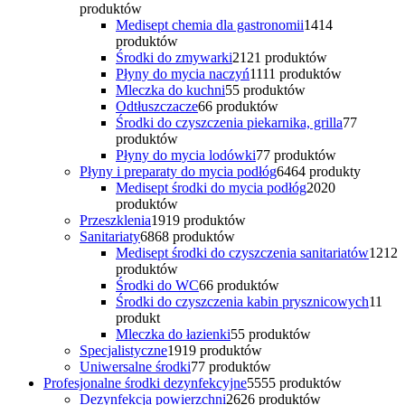
produktów
Medisept chemia dla gastronomii
14
14
produktów
Środki do zmywarki
21
21 produktów
Płyny do mycia naczyń
11
11 produktów
Mleczka do kuchni
5
5 produktów
Odtłuszczacze
6
6 produktów
Środki do czyszczenia piekarnika, grilla
7
7
produktów
Płyny do mycia lodówki
7
7 produktów
Płyny i preparaty do mycia podłóg
64
64 produkty
Medisept środki do mycia podłóg
20
20
produktów
Przeszklenia
19
19 produktów
Sanitariaty
68
68 produktów
Medisept środki do czyszczenia sanitariatów
12
12
produktów
Środki do WC
6
6 produktów
Środki do czyszczenia kabin prysznicowych
1
1
produkt
Mleczka do łazienki
5
5 produktów
Specjalistyczne
19
19 produktów
Uniwersalne środki
7
7 produktów
Profesjonalne środki dezynfekcyjne
55
55 produktów
Dezynfekcja powierzchni
26
26 produktów