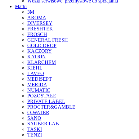
Wózki serwisowe, przemysłowe do sprzątania
Marki
3M
AROMA
DIVERSEY
FRESHTEK
FROSCH
GENERAL FRESH
GOLD DROP
KACZORY
KATRIN
KLARCHEM
KIEHL
LAVEO
MEDISEPT
MERIDA
NUMATIC
POZOSTAŁE
PRIVATE LABEL
PROCTER&GAMBLE
Q-WATER
SANO
SAUBER LAB
TASKI
TENZI