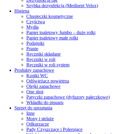
Dezynfekcja rąk
Szybka dezynfekcja (Medisept Velox)
Higiena
Chusteczki kosmetyczne
Czyściwa
Mydła
Papier toaletowy Jumbo – duże rolki
Papier toaletowy małe rolki
Podajniki
Pranie
Ręczniki składane
Ręczniki w roli
Ręczniki w roli system
Produkty zapachowe
Kostki WC
Odświeżacz powietrza
Olejki zapachowe
One shot
Patyczki zapachowe (dyfuzory pałeczkowe)
Wkładki do pisuaru
Sprzęt do sprzątania
Inne
Mopy i stelaże
Odkurzacze
Pady Czyszczące i Polerujące