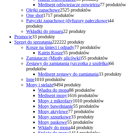
Medisept odświeżacze powietrza
7
7 produktów
Olejki zapachowe
25
25 produktów
One shot
17
17 produktów
Patyczki zapachowe (dyfuzory pałeczkowe)
4
4
produkty
Wkładki do pisuaru
2
2 produkty
Promocje
3
3 produkty
Sprzęt do sprzątania
222
222 produkty
Kosze na śmieci i odpady
7
7 produktów
Katrin Kosze
5
5 produktów
Zamiatacze (Miotły ulicówki)
5
5 produktów
Zestawy do zamiatania (szczotka z szufelką)
6
6
produktów
Medisept zestawy do zamiatania
3
3 produkty
Inne
10
10 produktów
Mopy i stelaże
94
94 produkty
Wiadra do mopa
8
8 produktów
Medisept mopy
16
16 produktów
Mopy z mikrofazy
10
10 produktów
Mopy bawełnianie
5
5 produktów
Mopy akrylowe
7
7 produktów
Mopy sznurkowe
3
3 produkty
Mopy paskowe
5
5 produktów
Wkłady do mopa
4
4 produkty
Stelaże do mopa
14
14 produktów