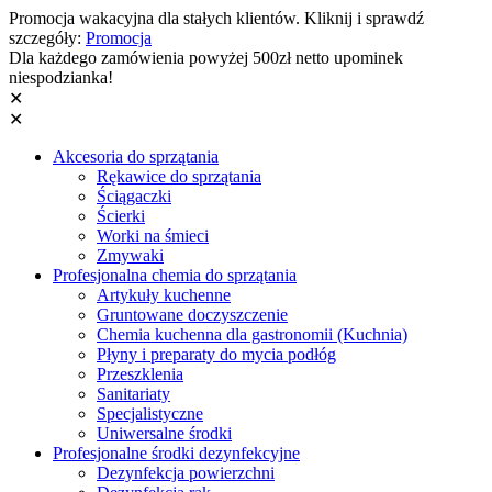
Promocja wakacyjna dla stałych klientów. Kliknij i sprawdź
szczegóły:
Promocja
Dla każdego zamówienia powyżej 500zł netto upominek
niespodzianka!
✕
✕
Akcesoria do sprzątania
Rękawice do sprzątania
Ściągaczki
Ścierki
Worki na śmieci
Zmywaki
Profesjonalna chemia do sprzątania
Artykuły kuchenne
Gruntowane doczyszczenie
Chemia kuchenna dla gastronomii (Kuchnia)
Płyny i preparaty do mycia podłóg
Przeszklenia
Sanitariaty
Specjalistyczne
Uniwersalne środki
Profesjonalne środki dezynfekcyjne
Dezynfekcja powierzchni