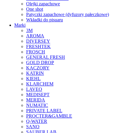
Olejki zapachowe
One shot
Patyczki zapachowe (dyfuzory pałeczkowe)
Wkładki do pisuaru
Marki
3M
AROMA
DIVERSEY
FRESHTEK
FROSCH
GENERAL FRESH
GOLD DROP
KACZORY
KATRIN
KIEHL
KLARCHEM
LAVEO
MEDISEPT
MERIDA
NUMATIC
PRIVATE LABEL
PROCTER&GAMBLE
Q-WATER
SANO
SAUBER LAB