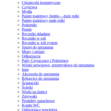
Chusteczki kosmetyczne
Czyściwa
Mydła
Papier toaletowy Jumbo – duże rolki
Papier toaletowy małe rolki
Podajniki
Pranie
Ręczniki składane
Ręczniki w roli
Ręczniki w roli system
Sprzęt do sprzątania
Mopy i stelaże
Odkurzacze
Pady Czyszczące i Polerujące
Wózki serwisowe, przemysłowe do sprzątania
Inne
Akcesoria do sprzątania
Rękawice do sprzątania
Ściągaczki
Ścierki
Worki na śmieci
Zmywaki
Produkty zapachowe
Kostki WC
Odświeżacz powietrza