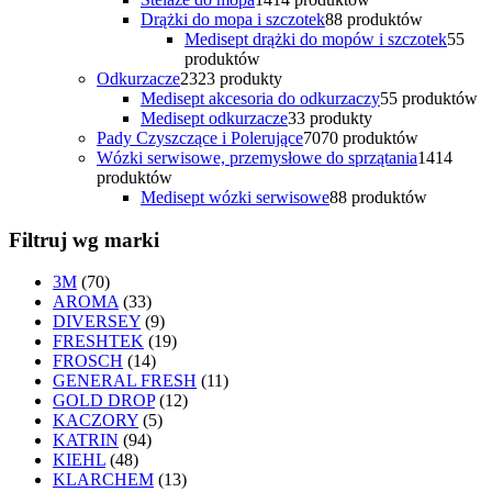
Drążki do mopa i szczotek
8
8 produktów
Medisept drążki do mopów i szczotek
5
5
produktów
Odkurzacze
23
23 produkty
Medisept akcesoria do odkurzaczy
5
5 produktów
Medisept odkurzacze
3
3 produkty
Pady Czyszczące i Polerujące
70
70 produktów
Wózki serwisowe, przemysłowe do sprzątania
14
14
produktów
Medisept wózki serwisowe
8
8 produktów
Filtruj wg marki
3M
(70)
AROMA
(33)
DIVERSEY
(9)
FRESHTEK
(19)
FROSCH
(14)
GENERAL FRESH
(11)
GOLD DROP
(12)
KACZORY
(5)
KATRIN
(94)
KIEHL
(48)
KLARCHEM
(13)